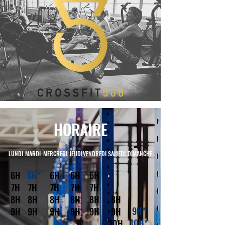
HORAIRE
LUNDI
MARDI
MERCREDI
JEUDI
VENDREDI
SAMEDI
DIMANCHE
6H
6H*
6H
6H
6H
7H
7H
7H
7H
7H
8H
8H
8H
8H
8H
8H
9H*
9H
9H
9H
9H
9H
9H
10H*
10H