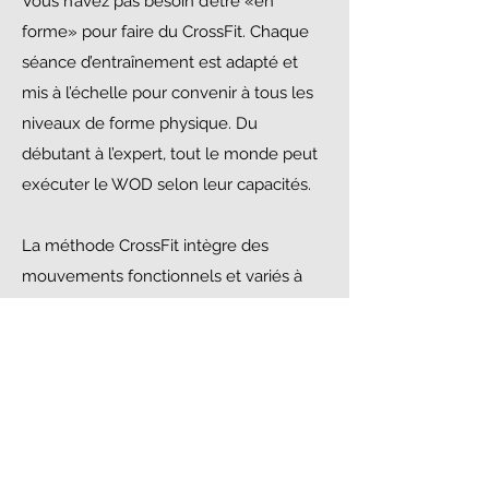
Vous n’avez pas besoin d’être «en
forme» pour faire du CrossFit. Chaque
séance d’entraînement est adapté et
mis à l’échelle pour convenir à tous les
niveaux de forme physique. Du
débutant à l’expert, tout le monde peut
exécuter le WOD selon leur capacités.
La méthode CrossFit intègre des
mouvements fonctionnels et variés à
haute intensité. Ces mouvements visent
à développer 10 qualités athlétiques :
l’endurance cardiovasculaire,
l’endurance musculaire, la force, la
flexibilité, la puissance, la vitesse, la
coordination, l’agilité, l’équilibre et la