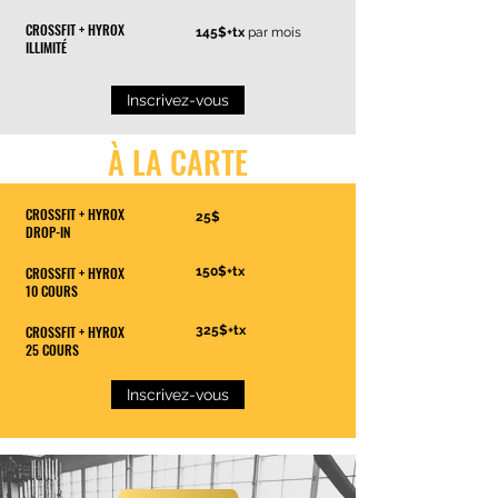
CROSSFIT + HYROX
145$+tx
par mois
ILLIMITÉ
Inscrivez-vous
À LA CARTE
CROSSFIT + HYROX
25$
DROP-IN
CROSSFIT + HYROX
150$+tx
10 COURS
CROSSFIT + HYROX
325$+tx
25 COURS
Inscrivez-vous