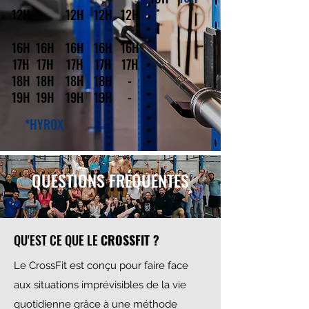
12H
-
12H
12H
12H
16H
16H
16H
16H
16H
17H
17H
17H
17H
17H
18H
18H
18H
18H
-
19H
19H
19H
19H
-
*HYROX
QUESTIONS FRÉQUENTES
QU'EST CE QUE LE
CROSSFIT ?
Le CrossFit est conçu pour faire face
aux situations imprévisibles de la vie
quotidienne grâce à une méthode